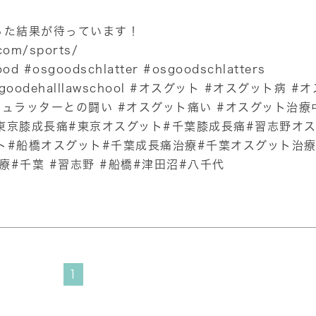
違った結果が待っています！
com/sports/
sgoodschlatter #osgoodschlatters
 #osgoodehalllawschool #オスグット #オスグット病 #
ュラッターとの闘い #オスグット痛い #オスグット治療中
東京膝成長痛#東京オスグット#千葉膝成長痛#習志野オ
ト#船橋オスグット#千葉成長痛治療#千葉オスグット治療
#千葉 #習志野 #船橋#津田沼#八千代
1