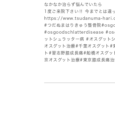
なかなか治らず悩んでいたら
1度ご来院下さい‼︎ 今までとは
https://www.tsudanuma-hari.
#つだぬまはりきゅう整骨院#osgood #o
#osgoodschlatterdisease
ットシュラッター病 #オスグットシ
オスグット治療#千葉オスグット#
ト#習志野膝成長痛#船橋オスグッ
京オスグット治療#東京膝成長痛治療