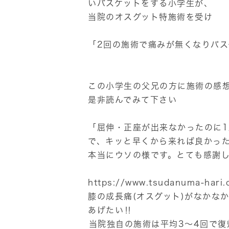
いバスケットをする小学生が、
当院のオスグット特施術を受け
「2回の施術で痛みが無くなりバス
この小学生の父兄の方に施術の感
是非読んでみて下さい
「屈伸・正座が出来なかったのに1
で、キッと早くから来れば良かっ
本当にウソの様です。とても感謝
https://www.tsudanuma-hari.
膝の成長痛(オスグット)がなかな
あげたい‼
︎当院独自の施術は平均3〜4回で復