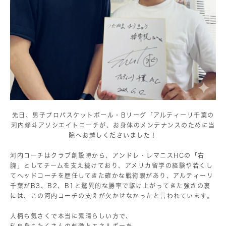
先日、男子プロバスケットボール・Bリーグ「アルティーリ千葉の
河内修斗アソシエイトコーチが、お身体のメンテナンスのために当
院へお越しくださいました！
⁡
河内コーチはクラブ創設時から、アンドレ・レマニスHCの「右
腕」としてチームを支え続けており、アメリカ留学の経験や若くし
てヘッドコーチを歴任してきた確かな戦術眼があり、アルティーリ
千葉がB3、B2、B1と驚異的な勝率で駆け上がってきた強さの裏
には、この河内コーチの支えが欠かせなかったと言われています。
⁡
人柄も気さくで本当に素晴らしい方で、