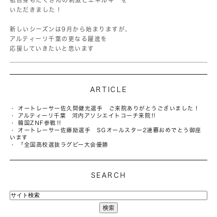
私自身もたくさんの刺激とエネルギーを
いただきました！
⁡
新しいシーズンは9月から始まりますが、
アルティーリ千葉の更なる躍進を
応援していきたいと思います
ARTICLE
オートレーサー佐久間健光選手 ご来院ありがとうございました！
アルティーリ千葉 河内アソシエイトコーチ来院‼︎
韓国ZNF参戦‼️
オートレーサー佐藤励選手 SGオールスター2連覇おめでとう御座
います
「全国高校選抜ラグビー大会優勝
SEARCH